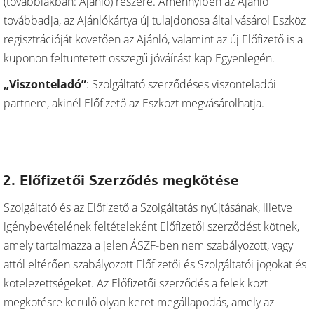
(továbbiakban: Ajánló) részére. Amennyiben az Ajánló
továbbadja, az Ajánlókártya új tulajdonosa által vásárol Eszköz
regisztrációját követően az Ajánló, valamint az új Előfizető is a
kuponon feltüntetett összegű jóváírást kap Egyenlegén.
„Viszonteladó”
: Szolgáltató szerződéses viszonteladói
partnere, akinél Előfizető az Eszközt megvásárolhatja.
2. Előfizetői Szerződés megkötése
Szolgáltató és az Előfizető a Szolgáltatás nyújtásának, illetve
igénybevételének feltételeként Előfizetői szerződést kötnek,
amely tartalmazza a jelen ÁSZF-ben nem szabályozott, vagy
attól eltérően szabályozott Előfizetői és Szolgáltatói jogokat és
kötelezettségeket. Az Előfizetői szerződés a felek közt
megkötésre kerülő olyan keret megállapodás, amely az