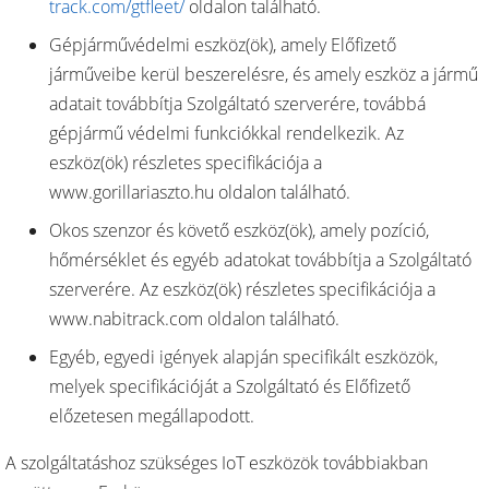
track.com/gtfleet/
oldalon található.
Gépjárművédelmi eszköz(ök), amely Előfizető
járműveibe kerül beszerelésre, és amely eszköz a jármű
adatait továbbítja Szolgáltató szerverére, továbbá
gépjármű védelmi funkciókkal rendelkezik. Az
eszköz(ök) részletes specifikációja a
www.gorillariaszto.hu oldalon található.
Okos szenzor és követő eszköz(ök), amely pozíció,
hőmérséklet és egyéb adatokat továbbítja a Szolgáltató
szerverére. Az eszköz(ök) részletes specifikációja a
www.nabitrack.com oldalon található.
Egyéb, egyedi igények alapján specifikált eszközök,
melyek specifikációját a Szolgáltató és Előfizető
előzetesen megállapodott.
A szolgáltatáshoz szükséges IoT eszközök továbbiakban