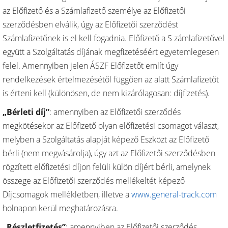
az Előfizető és a Számlafizető személye az Előfizetői
szerződésben elválik, úgy az Előfizetői szerződést
Számlafizetőnek is el kell fogadnia. Előfizető a S zámlafizetővel
együtt a Szolgáltatás díjának megfizetéséért egyetemlegesen
felel. Amennyiben jelen ÁSZF Előfizetőt említ úgy
rendelkezések értelmezésétől függően az alatt Számlafizetőt
is érteni kell (különösen, de nem kizárólagosan: díjfizetés).
„Bérleti díj”
: amennyiben az Előfizetői szerződés
megkötésekor az Előfizető olyan előfizetési csomagot választ,
melyben a Szolgáltatás alapját képező Eszközt az Előfizető
bérli (nem megvásárolja), úgy azt az Előfizetői szerződésben
rögzített előfizetési díjon felüli külön díjért bérli, amelynek
összege az Előfizetői szerződés mellékeltét képező
Díjcsomagok mellékletben, illetve a
www.general-track.com
holnapon kerül meghatározásra.
„Részletfizetés”
: amennyiben az Előfizetői szerződés