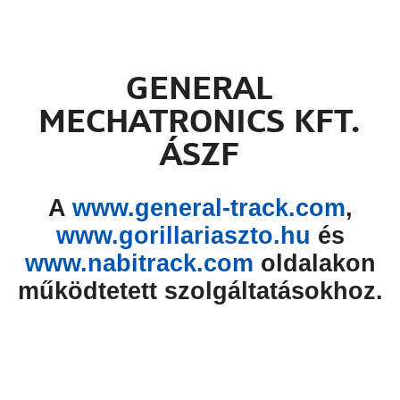
GENERAL
MECHATRONICS KFT.
ÁSZF
A
www.general-track.com
,
www.gorillariaszto.hu
és
www.nabitrack.com
oldalakon
működtetett szolgáltatásokhoz.