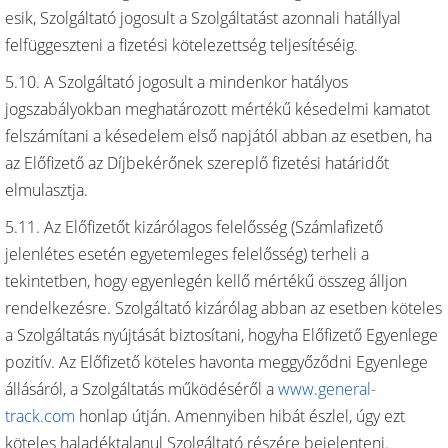
esik, Szolgáltató jogosult a Szolgáltatást azonnali hatállyal
felfüggeszteni a fizetési kötelezettség teljesítéséig.
5.10. A Szolgáltató jogosult a mindenkor hatályos
jogszabályokban meghatározott mértékű késedelmi kamatot
felszámítani a késedelem első napjától abban az esetben, ha
az Előfizető az Díjbekérőnek szereplő fizetési határidőt
elmulasztja.
5.11. Az Előfizetőt kizárólagos felelősség (Számlafizető
jelenlétes esetén egyetemleges felelősség) terheli a
tekintetben, hogy egyenlegén kellő mértékű összeg álljon
rendelkezésre. Szolgáltató kizárólag abban az esetben köteles
a Szolgáltatás nyújtását biztosítani, hogyha Előfizető Egyenlege
pozitív. Az Előfizető köteles havonta meggyőződni Egyenlege
állásáról, a Szolgáltatás működéséről a
www.general-
track.com
honlap útján. Amennyiben hibát észlel, úgy ezt
köteles haladéktalanul Szolgáltató részére bejelenteni.