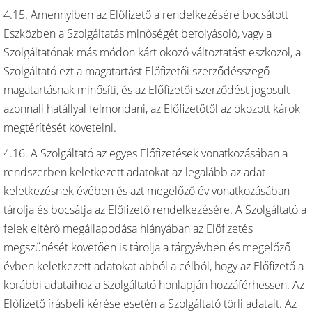
4.15. Amennyiben az Előfizető a rendelkezésére bocsátott
Eszközben a Szolgáltatás minőségét befolyásoló, vagy a
Szolgáltatónak más módon kárt okozó változtatást eszközöl, a
Szolgáltató ezt a magatartást Előfizetői szerződésszegő
magatartásnak minősíti, és az Előfizetői szerződést jogosult
azonnali hatállyal felmondani, az Előfizetőtől az okozott károk
megtérítését követelni.
4.16. A Szolgáltató az egyes Előfizetések vonatkozásában a
rendszerben keletkezett adatokat az legalább az adat
keletkezésnek évében és azt megelőző év vonatkozásában
tárolja és bocsátja az Előfizető rendelkezésére. A Szolgáltató a
felek eltérő megállapodása hiányában az Előfizetés
megszűnését követően is tárolja a tárgyévben és megelőző
évben keletkezett adatokat abból a célból, hogy az Előfizető a
korábbi adataihoz a Szolgáltató honlapján hozzáférhessen. Az
Előfizető írásbeli kérése esetén a Szolgáltató törli adatait. Az