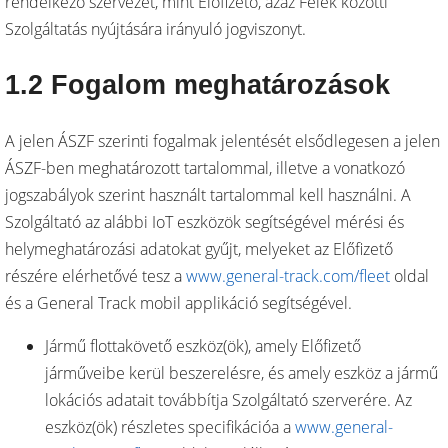
rendelkező szervezet, mint Előfizető, azaz Felek közötti
Szolgáltatás nyújtására irányuló jogviszonyt.
1.2 Fogalom meghatározások
A jelen ÁSZF szerinti fogalmak jelentését elsődlegesen a jelen
ÁSZF-ben meghatározott tartalommal, illetve a vonatkozó
jogszabályok szerint használt tartalommal kell használni. A
Szolgáltató az alábbi IoT eszközök segítségével mérési és
helymeghatározási adatokat gyűjt, melyeket az Előfizető
részére elérhetővé tesz a
www.general-track.com/fleet
oldal
és a General Track mobil applikáció segítségével.
Jármű flottakövető eszköz(ök), amely Előfizető
járműveibe kerül beszerelésre, és amely eszköz a jármű
lokációs adatait továbbítja Szolgáltató szerverére. Az
eszköz(ök) részletes specifikációa a
www.general-