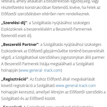
vételára, amely általában a beszereléssel egyidejűleg, vagy
részletfizetési konstrukcióban fizetendő, kivéve, ha Felek az
Előfizetői szerződésben eltérően nem rendelkeznek.
„Szerelési díj”
: a Szolgáltatás nyújtásához szükséges
Eszközöknek a beszereléséért a Beszerelő Partnernek
fizetendő eseti díj.
„Beszerelő Partner”
: a Szolgáltatás nyújtásához szükséges
Eszközöknek az Előfizető gépjárművébe történő beszerelését
végző, a Szolgáltatóval szerződéses jogviszonyban álló partner.
A Beszerelő Partnerek listája megtalálható a Szolgáltató
holnapján (
www.general- track.com
)
„Regisztráció”
: Az Eszköz Előfizető általi megvásárlását
követő regisztráció a Szolgáltató
www.general-track.com
holnapján keresztül, amellyel létrejön az Előfizetői szerződés a
Szolgáltató és az Előfizető között.