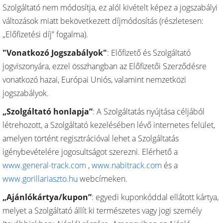
Szolgáltató nem módosítja, ez alól kivételt képez a jogszabályi
változások miatt bekövetkezett díjmódosítás (részletesen:
„Előfizetési díj” fogalma).
"Vonatkozó Jogszabályok"
: Előfizető és Szolgáltató
jogviszonyára, ezzel összhangban az Előfizetői Szerződésre
vonatkozó hazai, Európai Uniós, valamint nemzetközi
jogszabályok.
„Szolgáltató honlapja”
: A Szolgáltatás nyújtása céljából
létrehozott, a Szolgáltató kezelésében lévő internetes felület,
amelyen történt regisztrációval lehet a Szolgáltatás
igénybevételére jogosultságot szerezni. Elérhető a
www.general-track.com
,
www.nabitrack.com
és a
www.gorillariaszto.hu
webcímeken.
„Ajánlókártya/kupon”
: egyedi kuponkóddal ellátott kártya,
melyet a Szolgáltató állít ki természetes vagy jogi személy