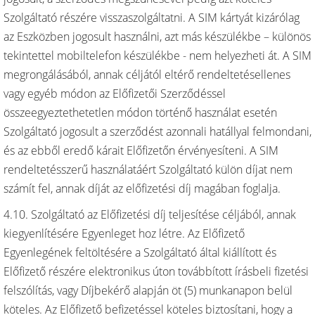
Szolgáltató részére visszaszolgáltatni. A SIM kártyát kizárólag
az Eszközben jogosult használni, azt más készülékbe – különös
tekintettel mobiltelefon készülékbe - nem helyezheti át. A SIM
megrongálásából, annak céljától eltérő rendeltetésellenes
vagy egyéb módon az Előfizetői Szerződéssel
összeegyeztethetetlen módon történő használat esetén
Szolgáltató jogosult a szerződést azonnali hatállyal felmondani,
és az ebből eredő kárait Előfizetőn érvényesíteni. A SIM
rendeltetésszerű használatáért Szolgáltató külön díjat nem
számít fel, annak díját az előfizetési díj magában foglalja.
4.10. Szolgáltató az Előfizetési díj teljesítése céljából, annak
kiegyenlítésére Egyenleget hoz létre. Az Előfizető
Egyenlegének feltöltésére a Szolgáltató által kiállított és
Előfizető részére elektronikus úton továbbított írásbeli fizetési
felszólítás, vagy Díjbekérő alapján öt (5) munkanapon belül
köteles. Az Előfizető befizetéssel köteles biztosítani, hogy a