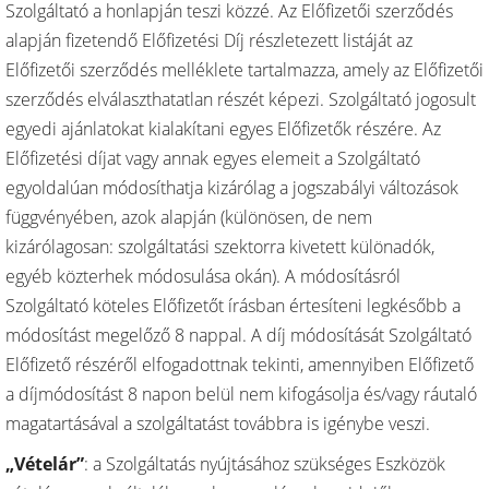
Szolgáltató a honlapján teszi közzé. Az Előfizetői szerződés
alapján fizetendő Előfizetési Díj részletezett listáját az
Előfizetői szerződés melléklete tartalmazza, amely az Előfizetői
szerződés elválaszthatatlan részét képezi. Szolgáltató jogosult
egyedi ajánlatokat kialakítani egyes Előfizetők részére. Az
Előfizetési díjat vagy annak egyes elemeit a Szolgáltató
egyoldalúan módosíthatja kizárólag a jogszabályi változások
függvényében, azok alapján (különösen, de nem
kizárólagosan: szolgáltatási szektorra kivetett különadók,
egyéb közterhek módosulása okán). A módosításról
Szolgáltató köteles Előfizetőt írásban értesíteni legkésőbb a
módosítást megelőző 8 nappal. A díj módosítását Szolgáltató
Előfizető részéről elfogadottnak tekinti, amennyiben Előfizető
a díjmódosítást 8 napon belül nem kifogásolja és/vagy ráutaló
magatartásával a szolgáltatást továbbra is igénybe veszi.
„Vételár”
: a Szolgáltatás nyújtásához szükséges Eszközök