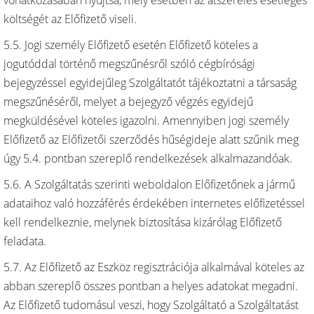
vonatkozásában nyújtsa, mely esetben az átszerelés esetleges
költségét az Előfizető viseli.
5.5. Jogi személy Előfizető esetén Előfizető köteles a
jogutóddal történő megszűnésről szóló cégbírósági
bejegyzéssel egyidejűleg Szolgáltatót tájékoztatni a társaság
megszűnéséről, melyet a bejegyző végzés egyidejű
megküldésével köteles igazolni. Amennyiben jogi személy
Előfizető az Előfizetői szerződés hűségideje alatt szűnik meg
úgy 5.4. pontban szereplő rendelkezések alkalmazandóak.
5.6. A Szolgáltatás szerinti weboldalon Előfizetőnek a jármű
adataihoz való hozzáférés érdekében internetes előfizetéssel
kell rendelkeznie, melynek biztosítása kizárólag Előfizető
feladata.
5.7. Az Előfizető az Eszköz regisztrációja alkalmával köteles az
abban szereplő összes pontban a helyes adatokat megadni.
Az Előfizető tudomásul veszi, hogy Szolgáltató a Szolgáltatást