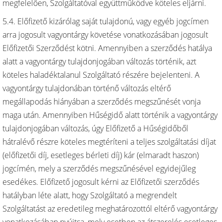
megfelelően, Szolgáltatóval együttműködve köteles eljárni.
5.4. Előfizető kizárólag saját tulajdonú, vagy egyéb jogcímen
arra jogosult vagyontárgy követése vonatkozásában jogosult
Előfizetői Szerződést kötni. Amennyiben a szerződés hatálya
alatt a vagyontárgy tulajdonjogában változás történik, azt
köteles haladéktalanul Szolgáltató részére bejelenteni. A
vagyontárgy tulajdonában történő változás eltérő
megállapodás hiányában a szerződés megszűnését vonja
maga után. Amennyiben Hűségidő alatt történik a vagyontárgy
tulajdonjogában változás, úgy Előfizető a Hűségidőből
hátralévő részre köteles megtéríteni a teljes szolgáltatási díjat
(előfizetői díj, esetleges bérleti díj) kár (elmaradt haszon)
jogcímén, mely a szerződés megszűnésével egyidejűleg
esedékes. Előfizető jogosult kérni az Előfizetői szerződés
hatályban léte alatt, hogy Szolgáltató a megrendelt
Szolgáltatást az eredetileg meghatározottól eltérő vagyontárgy