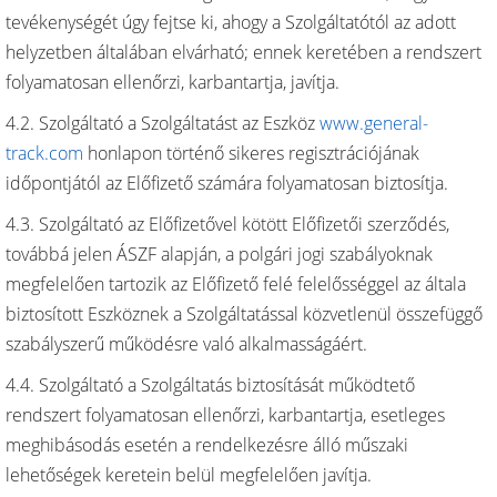
tevékenységét úgy fejtse ki, ahogy a Szolgáltatótól az adott
helyzetben általában elvárható; ennek keretében a rendszert
folyamatosan ellenőrzi, karbantartja, javítja.
4.2. Szolgáltató a Szolgáltatást az Eszköz
www.general-
track.com
honlapon történő sikeres regisztrációjának
időpontjától az Előfizető számára folyamatosan biztosítja.
4.3. Szolgáltató az Előfizetővel kötött Előfizetői szerződés,
továbbá jelen ÁSZF alapján, a polgári jogi szabályoknak
megfelelően tartozik az Előfizető felé felelősséggel az általa
biztosított Eszköznek a Szolgáltatással közvetlenül összefüggő
szabályszerű működésre való alkalmasságáért.
4.4. Szolgáltató a Szolgáltatás biztosítását működtető
rendszert folyamatosan ellenőrzi, karbantartja, esetleges
meghibásodás esetén a rendelkezésre álló műszaki
lehetőségek keretein belül megfelelően javítja.