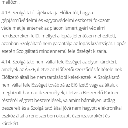
mellőzni.
4.13. Szolgáltató tájékoztatja Előfizetőt, hogy a
gépjárművédelmi és vagyonvédelmi eszközei fokozott
védelmet jelentenek az piacon ismert gyári védelmi
rendszereken felül, mellyel a lopás jelentősen nehezített,
azonban Szolgáltató nem garantálja az lopás kizártságát. Lopás
esetén Szolgáltató mindennemű felelősségét kizárja.
4.14. Szolgáltató nem vállal felelősséget az olyan károkért,
amelyek az ÁSZF, illetve az Előfizetői szerződés feltételeinek
Előfizető általi be nem tartásából keletkeztek. A Szolgáltató
nem vállal felelősséget továbbá az Előfizető vagy az általuk
megbízott harmadik személyek, illetve a Beszerelő Partner
részéről végzett beszerelések, valamint bármilyen utólag
beszerelt és a Szolgáltató által jóvá nem hagyott elektronikai
eszköz által a rendszerben okozott üzemzavarokért és
károkért.