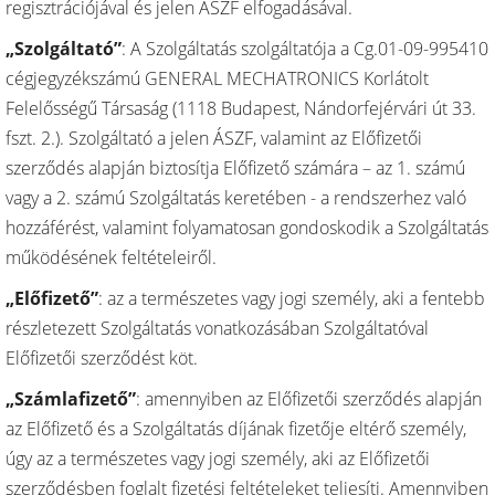
regisztrációjával és jelen ÁSZF elfogadásával.
„Szolgáltató”
: A Szolgáltatás szolgáltatója a Cg.01-09-995410
cégjegyzékszámú GENERAL MECHATRONICS Korlátolt
Felelősségű Társaság (1118 Budapest, Nándorfejérvári út 33.
fszt. 2.). Szolgáltató a jelen ÁSZF, valamint az Előfizetői
szerződés alapján biztosítja Előfizető számára – az 1. számú
vagy a 2. számú Szolgáltatás keretében - a rendszerhez való
hozzáférést, valamint folyamatosan gondoskodik a Szolgáltatás
működésének feltételeiről.
„Előfizető”
: az a természetes vagy jogi személy, aki a fentebb
részletezett Szolgáltatás vonatkozásában Szolgáltatóval
Előfizetői szerződést köt.
„Számlafizető”
: amennyiben az Előfizetői szerződés alapján
az Előfizető és a Szolgáltatás díjának fizetője eltérő személy,
úgy az a természetes vagy jogi személy, aki az Előfizetői
szerződésben foglalt fizetési feltételeket teljesíti. Amennyiben