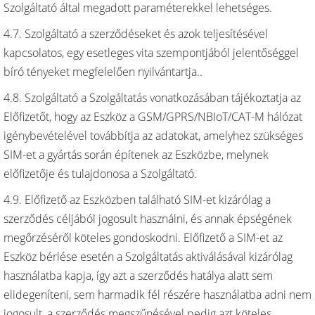
Szolgáltató által megadott paraméterekkel lehetséges.
4.7. Szolgáltató a szerződéseket és azok teljesítésével
kapcsolatos, egy esetleges vita szempontjából jelentőséggel
bíró tényeket megfelelően nyilvántartja..
4.8. Szolgáltató a Szolgáltatás vonatkozásában tájékoztatja az
Előfizetőt, hogy az Eszköz a GSM/GPRS/NBIoT/CAT-M hálózat
igénybevételével továbbítja az adatokat, amelyhez szükséges
SIM-et a gyártás során építenek az Eszközbe, melynek
előfizetője és tulajdonosa a Szolgáltató.
4.9. Előfizető az Eszközben található SIM-et kizárólag a
szerződés céljából jogosult használni, és annak épségének
megőrzéséről köteles gondoskodni. Előfizető a SIM-et az
Eszköz bérlése esetén a Szolgáltatás aktiválásával kizárólag
használatba kapja, így azt a szerződés hatálya alatt sem
elidegeníteni, sem harmadik fél részére használatba adni nem
jogosult, a szerződés megszűnésével pedig azt köteles