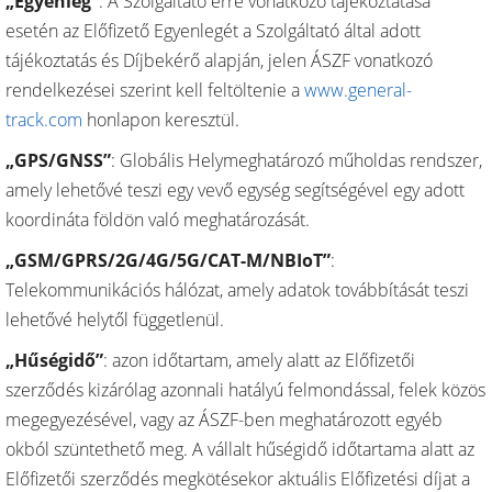
„Egyenleg”
: A Szolgáltató erre vonatkozó tájékoztatása
esetén az Előfizető Egyenlegét a Szolgáltató által adott
tájékoztatás és Díjbekérő alapján, jelen ÁSZF vonatkozó
rendelkezései szerint kell feltöltenie a
www.general-
track.com
honlapon keresztül.
„GPS/GNSS”
: Globális Helymeghatározó műholdas rendszer,
amely lehetővé teszi egy vevő egység segítségével egy adott
koordináta földön való meghatározását.
„GSM/GPRS/2G/4G/5G/CAT-M/NBIoT”
:
Telekommunikációs hálózat, amely adatok továbbítását teszi
lehetővé helytől függetlenül.
„Hűségidő”
: azon időtartam, amely alatt az Előfizetői
szerződés kizárólag azonnali hatályú felmondással, felek közös
megegyezésével, vagy az ÁSZF-ben meghatározott egyéb
okból szüntethető meg. A vállalt hűségidő időtartama alatt az
Előfizetői szerződés megkötésekor aktuális Előfizetési díjat a