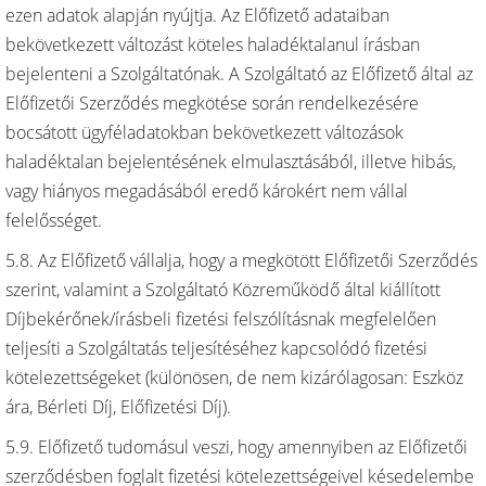
ezen adatok alapján nyújtja. Az Előfizető adataiban
bekövetkezett változást köteles haladéktalanul írásban
bejelenteni a Szolgáltatónak. A Szolgáltató az Előfizető által az
Előfizetői Szerződés megkötése során rendelkezésére
bocsátott ügyféladatokban bekövetkezett változások
haladéktalan bejelentésének elmulasztásából, illetve hibás,
vagy hiányos megadásából eredő károkért nem vállal
felelősséget.
5.8. Az Előfizető vállalja, hogy a megkötött Előfizetői Szerződés
szerint, valamint a Szolgáltató Közreműködő által kiállított
Díjbekérőnek/írásbeli fizetési felszólításnak megfelelően
teljesíti a Szolgáltatás teljesítéséhez kapcsolódó fizetési
kötelezettségeket (különösen, de nem kizárólagosan: Eszköz
ára, Bérleti Díj, Előfizetési Díj).
5.9. Előfizető tudomásul veszi, hogy amennyiben az Előfizetői
szerződésben foglalt fizetési kötelezettségeivel késedelembe