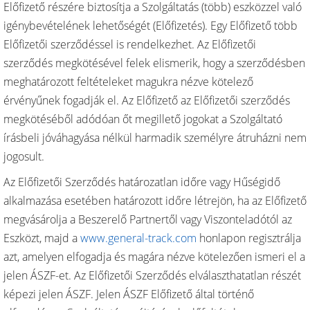
Előfizető részére biztosítja a Szolgáltatás (több) eszközzel való
igénybevételének lehetőségét (Előfizetés). Egy Előfizető több
Előfizetői szerződéssel is rendelkezhet. Az Előfizetői
szerződés megkötésével felek elismerik, hogy a szerződésben
meghatározott feltételeket magukra nézve kötelező
érvényűnek fogadják el. Az Előfizető az Előfizetői szerződés
megkötéséből adódóan őt megillető jogokat a Szolgáltató
írásbeli jóváhagyása nélkül harmadik személyre átruházni nem
jogosult.
Az Előfizetői Szerződés határozatlan időre vagy Hűségidő
alkalmazása esetében határozott időre létrejön, ha az Előfizető
megvásárolja a Beszerelő Partnertől vagy Viszonteladótól az
Eszközt, majd a
www.general-track.com
honlapon regisztrálja
azt, amelyen elfogadja és magára nézve kötelezően ismeri el a
jelen ÁSZF-et. Az Előfizetői Szerződés elválaszthatatlan részét
képezi jelen ÁSZF. Jelen ÁSZF Előfizető által történő