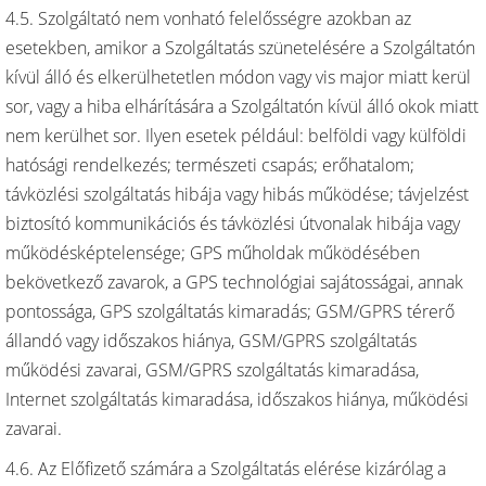
4.5. Szolgáltató nem vonható felelősségre azokban az
esetekben, amikor a Szolgáltatás szünetelésére a Szolgáltatón
kívül álló és elkerülhetetlen módon vagy vis major miatt kerül
sor, vagy a hiba elhárítására a Szolgáltatón kívül álló okok miatt
nem kerülhet sor. Ilyen esetek például: belföldi vagy külföldi
hatósági rendelkezés; természeti csapás; erőhatalom;
távközlési szolgáltatás hibája vagy hibás működése; távjelzést
biztosító kommunikációs és távközlési útvonalak hibája vagy
működésképtelensége; GPS műholdak működésében
bekövetkező zavarok, a GPS technológiai sajátosságai, annak
pontossága, GPS szolgáltatás kimaradás; GSM/GPRS térerő
állandó vagy időszakos hiánya, GSM/GPRS szolgáltatás
működési zavarai, GSM/GPRS szolgáltatás kimaradása,
Internet szolgáltatás kimaradása, időszakos hiánya, működési
zavarai.
4.6. Az Előfizető számára a Szolgáltatás elérése kizárólag a