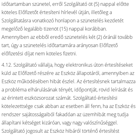
időtartamban szünetel, erről Szolgáltató öt (5) nappal előtte
köteles Előfizetőt értesíteni hírlevél útján, illetőleg a
Szolgáltatásra vonatkozó honlapon a szünetelés kezdetét
megelőző legalább tizenöt (15) nappal korábban.
Amennyiben az ebből eredő szünetelés két (2) óránál tovább
tart, úgy a szünetelés időtartamára arányosan Előfizető
előfizetési díjat nem köteles fizetni.
4.12. Szolgáltató vállalja, hogy elektronikus úton értesítéseket
küld az Előfizető részére az Eszköz állapotáról, amennyiben az
Eszköz működésében hibát észlel. Az értesítésnek tartalmazza
a probléma elhárulásának tényét, időpontját, rövid leírását és
az érintett eszközsorozat számát. Szolgáltató értesítési
kötelezettsége csak abban az esetben áll fenn, ha az Eszköz és
rendszer sajátosságaiból fakadóan az üzemhibát meg tudja
állapítani kétséget kizáróan, vagy nagy valószínűséggel.
Szolgáltató jogosult az Eszköz hibáról történő értesítést