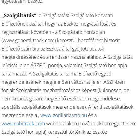
együttesen: Eszköz.
„Szolgáltatás”
: a Szolgáltatást Szolgáltató közvetíti
Előfizetőnek azáltal, hogy- az Eszköz megvásárlását és
regisztrálását követően - a Szolgáltató honlapján
(www.general-track.com) keresztül hozzáférést biztosít
Előfizető számára az Eszköz által gyűjtött adatok
megtekintéséhez és a rendszer használatához. A Szolgáltatás
leírását jelen ÁSZF 3. pontja, valamint Szolgáltató honlapja
tartalmazza. A Szolgáltatás tartalma Előfizető egyedi
megrendelésének megfelelően változhat jelen ÁSZF-ben
foglalt Szolgáltatás meghatározáshoz képest (különösen, de
nem kizárólagosan: kiegészítő eszközök megrendelése,
speciális szolgáltatások megrendelése). A fenti szolgáltatások
megrendelése a
,
www.gorillariaszto.hu
és a
www.nabitrack.com
weboldalakon (Továbbiakban együttesen:
Szolgáltató honlapja) keresztül történik az Eszköz