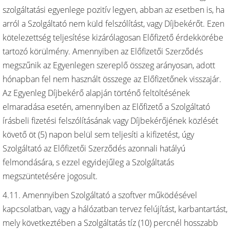
szolgáltatási egyenlege pozitív legyen, abban az esetben is, ha
arról a Szolgáltató nem küld felszólítást, vagy Díjbekérőt. Ezen
kötelezettség teljesítése kizárólagosan Előfizető érdekkörébe
tartozó körülmény. Amennyiben az Előfizetői Szerződés
megszűnik az Egyenlegen szereplő összeg arányosan, adott
hónapban fel nem használt összege az Előfizetőnek visszajár.
Az Egyenleg Díjbekérő alapján történő feltöltésének
elmaradása esetén, amennyiben az Előfizető a Szolgáltató
írásbeli fizetési felszólításának vagy Díjbekérőjének közlését
követő öt (5) napon belül sem teljesíti a kifizetést, úgy
Szolgáltató az Előfizetői Szerződés azonnali hatályú
felmondására, s ezzel egyidejűleg a Szolgáltatás
megszüntetésére jogosult.
4.11. Amennyiben Szolgáltató a szoftver működésével
kapcsolatban, vagy a hálózatban tervez felújítást, karbantartást,
mely következtében a Szolgáltatás tíz (10) percnél hosszabb