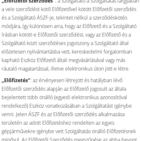
„Előfizetői szerződés”
: a Szolgáltató a Szolgáltatás tárgyában
a vele szerződést kötő Előfizetővel kötött Előfizetői szerződés
és a Szolgáltató ÁSZF-je, tekintet nélkül a szerződéskötés
módjára, így különösen arra, hogy az Előfizető és a Szolgáltató
írásban kötött-e Előfizetői szerződést, vagy az Előfizető és a
Szolgáltató közti szerződéses jogviszony a Szolgáltató által
előzetesen nyilvántartásba vett, kereskedelmi forgalomban
kapható Eszköz Előfizető általi megvásárlásával vagy más
ráutaló magatartással, illetve elektronikus úton jött-e létre.
„Előfizetés”
: az érvényesen létrejött és hatályban lévő
Előfizetői szerződés alapján az Előfizető jogosult az általa
bejelentett több önálló (egyedi elektronikus azonosítóval
rendelkező) Eszköz vonatkozásában a Szolgáltatást igénybe
venni. Jelen ÁSZF és az Előfizetői szerződés alkalmazása
területén az adott Előfizetéshez rendelten az egyes
gépjárművekre igénybe vett Szolgáltatás önálló Előfizetésnek
minősül. Az Előfizetői Szerződés megszűnése az abba bevont