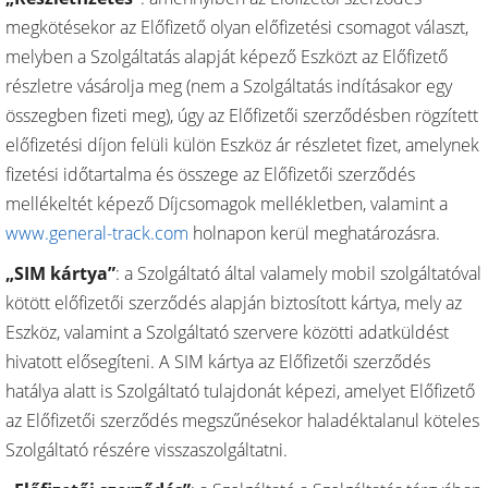
megkötésekor az Előfizető olyan előfizetési csomagot választ,
melyben a Szolgáltatás alapját képező Eszközt az Előfizető
részletre vásárolja meg (nem a Szolgáltatás indításakor egy
összegben fizeti meg), úgy az Előfizetői szerződésben rögzített
előfizetési díjon felüli külön Eszköz ár részletet fizet, amelynek
fizetési időtartalma és összege az Előfizetői szerződés
mellékeltét képező Díjcsomagok mellékletben, valamint a
www.general-track.com
holnapon kerül meghatározásra.
„SIM kártya”
: a Szolgáltató által valamely mobil szolgáltatóval
kötött előfizetői szerződés alapján biztosított kártya, mely az
Eszköz, valamint a Szolgáltató szervere közötti adatküldést
hivatott elősegíteni. A SIM kártya az Előfizetői szerződés
hatálya alatt is Szolgáltató tulajdonát képezi, amelyet Előfizető
az Előfizetői szerződés megszűnésekor haladéktalanul köteles
Szolgáltató részére visszaszolgáltatni.